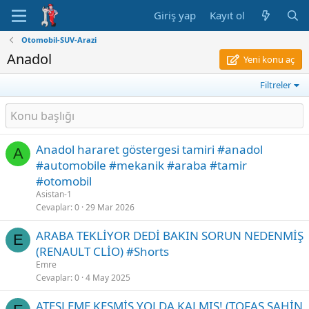
Giriş yap
Kayıt ol
Otomobil-SUV-Arazi
Anadol
Yeni konu aç
Filtreler
Anadol hararet göstergesi tamiri #anadol
A
#automobile #mekanik #araba #tamir
#otomobil
Asistan-1
Cevaplar
0
29 Mar 2026
ARABA TEKLİYOR DEDİ BAKIN SORUN NEDENMİŞ
E
(RENAULT CLİO) #Shorts
Emre
Cevaplar
0
4 May 2025
ATEŞLEME KESMİŞ YOLDA KALMIŞ! (TOFAŞ ŞAHİN