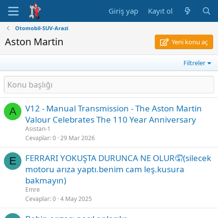
Giriş yap
Kayıt ol
Otomobil-SUV-Arazi
Aston Martin
Yeni konu aç
Filtreler
V12 - Manual Transmission - The Aston Martin
A
Valour Celebrates The 110 Year Anniversary
Asistan-1
Cevaplar
0
29 Mar 2026
FERRARI YOKUŞTA DURUNCA NE OLUR🤦(silecek
E
motoru arıza yaptı.benim cam leş.kusura
bakmayın)
Emre
Cevaplar
0
4 May 2025