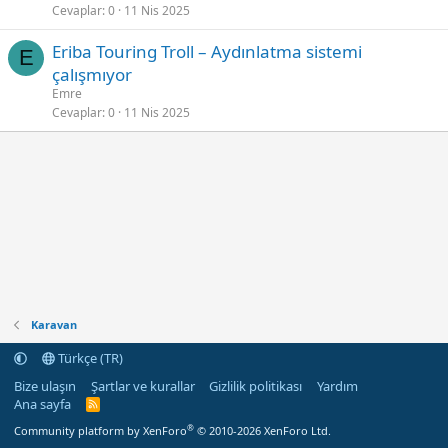
Cevaplar
0
11 Nis 2025
Eriba Touring Troll – Aydınlatma sistemi
E
çalışmıyor
Emre
Cevaplar
0
11 Nis 2025
Karavan
Türkçe (TR)
Bize ulaşın
Şartlar ve kurallar
Gizlilik politikası
Yardım
Ana sayfa
R
S
®
Community platform by XenForo
© 2010-2026 XenForo Ltd.
S