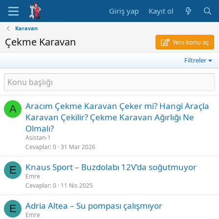
Giriş yap
Kayıt ol
Karavan
Çekme Karavan
Yeni konu aç
Filtreler
Aracım Çekme Karavan Çeker mi? Hangi Araçla
A
Karavan Çekilir? Çekme Karavan Ağırlığı Ne
Olmalı?
Asistan-1
Cevaplar
0
31 Mar 2026
Knaus Sport – Buzdolabı 12V’da soğutmuyor
E
Emre
Cevaplar
0
11 Nis 2025
Adria Altea – Su pompası çalışmıyor
E
Emre