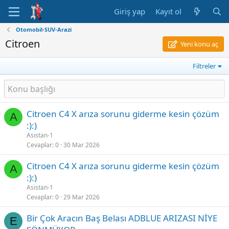
Giriş yap
Kayıt ol
Otomobil-SUV-Arazi
Citroen
Yeni konu aç
Filtreler
Citroen C4 X arıza sorunu giderme kesin çözüm
A
:):)
Asistan-1
Cevaplar
0
30 Mar 2026
Citroen C4 X arıza sorunu giderme kesin çözüm
A
:):)
Asistan-1
Cevaplar
0
29 Mar 2026
Bir Çok Aracın Baş Belası ADBLUE ARIZASI NİYE
E