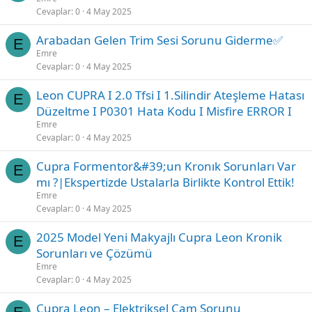
Cevaplar
0
4 May 2025
Arabadan Gelen Trim Sesi Sorunu Giderme✅
E
Emre
Cevaplar
0
4 May 2025
Leon CUPRA I 2.0 Tfsi I 1.Silindir Ateşleme Hatası
E
Düzeltme I P0301 Hata Kodu I Misfire ERROR I
Emre
Cevaplar
0
4 May 2025
Cupra Formentor&#39;un Kronık Sorunları Var
E
mı ?|Ekspertizde Ustalarla Birlikte Kontrol Ettik!
Emre
Cevaplar
0
4 May 2025
2025 Model Yeni Makyajlı Cupra Leon Kronik
E
Sorunları ve Çözümü
Emre
Cevaplar
0
4 May 2025
Cupra Leon – Elektriksel Cam Sorunu