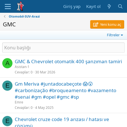
Giriş yap
Kayıt ol
Otomobil-SUV-Arazi
GMC
Yeni konu aç
Filtreler
GMC & Chevrolet otomatik 400 şanzıman tamiri
A
Asistan-1
Cevaplar
0
30 Mar 2026
Gm Meriva #juntadocabeçote 😱😲
E
#carbonização #broqueamento #vazamento
#senai #gm #opel #gmc #sp
Emre
Cevaplar
0
4 May 2025
Chevrolet cruze code 19 arızası / hatası ve
E
çözümü