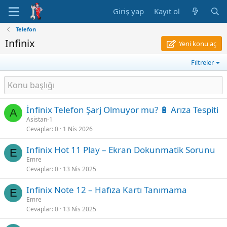
Giriş yap
Kayıt ol
Telefon
Infinix
Yeni konu aç
Filtreler
İnfinix Telefon Şarj Olmuyor mu? 🔋 Arıza Tespiti
A
Asistan-1
Cevaplar
0
1 Nis 2026
Infinix Hot 11 Play – Ekran Dokunmatik Sorunu
E
Emre
Cevaplar
0
13 Nis 2025
Infinix Note 12 – Hafıza Kartı Tanımama
E
Emre
Cevaplar
0
13 Nis 2025