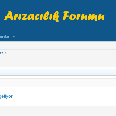
ıcılar
et
geliyor