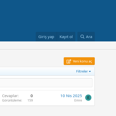
Giriş yap
Kayıt ol
Ara
Yeni konu aç
Filtreler
Cevaplar
0
10 Nis 2025
E
Görüntüleme
159
Emre