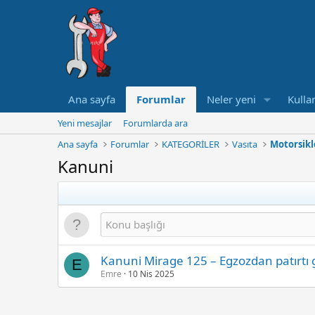
Ana sayfa
Forumlar
Neler yeni
Kullan
Yeni mesajlar
Forumlarda ara
Ana sayfa
Forumlar
KATEGORİLER
Vasıta
Motorsikl
Kanuni
Kanuni Mirage 125 – Egzozdan patırtı 
E
Emre
10 Nis 2025