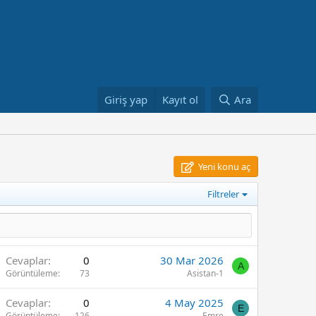
Giriş yap
Kayıt ol
Ara
Yeni konu aç
Filtreler
Cevaplar
0
30 Mar 2026
A
Görüntüleme
73
Asistan-1
Cevaplar
0
4 May 2025
E
Görüntüleme
126
Emre