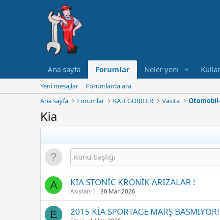
Ana sayfa
Forumlar
Neler yeni
Kullan
Yeni mesajlar
Forumlarda ara
Ana sayfa
Forumlar
KATEGORİLER
Vasıta
Otomobil-
Kia
KIA STONİC KRONİK ARIZALAR !
A
Asistan-1
30 Mar 2026
2015 KİA SPORTAGE MARŞ BASMIYOR! (
E