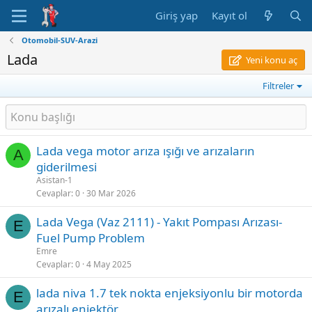
Giriş yap
Kayıt ol
Otomobil-SUV-Arazi
Lada
Yeni konu aç
Filtreler
Lada vega motor arıza ışığı ve arızaların
A
giderilmesi
Asistan-1
Cevaplar
0
30 Mar 2026
Lada Vega (Vaz 2111) - Yakıt Pompası Arızası-
E
Fuel Pump Problem
Emre
Cevaplar
0
4 May 2025
lada niva 1.7 tek nokta enjeksiyonlu bir motorda
E
arızalı enjektör