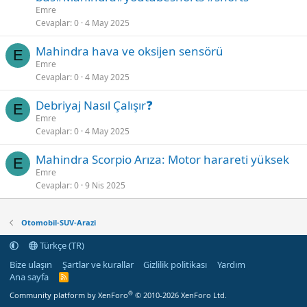
Emre
Cevaplar
0
4 May 2025
Mahindra hava ve oksijen sensörü
E
Emre
Cevaplar
0
4 May 2025
Debriyaj Nasıl Çalışır❓️
E
Emre
Cevaplar
0
4 May 2025
Mahindra Scorpio Arıza: Motor harareti yüksek
E
Emre
Cevaplar
0
9 Nis 2025
Otomobil-SUV-Arazi
Türkçe (TR)
Bize ulaşın
Şartlar ve kurallar
Gizlilik politikası
Yardım
Ana sayfa
R
S
®
Community platform by XenForo
© 2010-2026 XenForo Ltd.
S