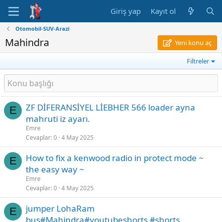
Giriş yap
Kayıt ol
Otomobil-SUV-Arazi
Mahindra
Yeni konu aç
Filtreler
ZF DİFERANSİYEL LİEBHER 566 loader ayna
E
mahruti iz ayarı.
Emre
Cevaplar
0
4 May 2025
How to fix a kenwood radio in protect mode ~
E
the easy way ~
Emre
Cevaplar
0
4 May 2025
jumper LohaRam
E
bus#Mahindra#youtubeshorts #shorts