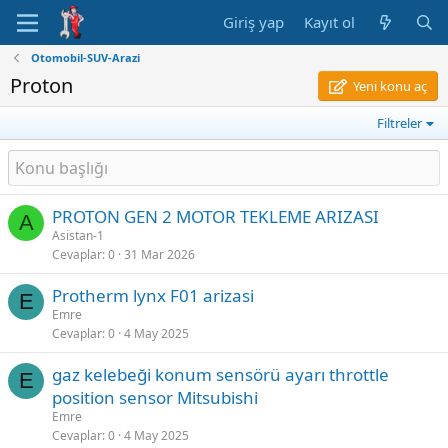
Giriş yap
Kayıt ol
Otomobil-SUV-Arazi
Proton
Yeni konu aç
Filtreler
PROTON GEN 2 MOTOR TEKLEME ARIZASI
A
Asistan-1
Cevaplar
0
31 Mar 2026
Protherm lynx F01 arizasi
E
Emre
Cevaplar
0
4 May 2025
gaz kelebeği konum sensörü ayarı throttle
E
position sensor Mitsubishi
Emre
Cevaplar
0
4 May 2025