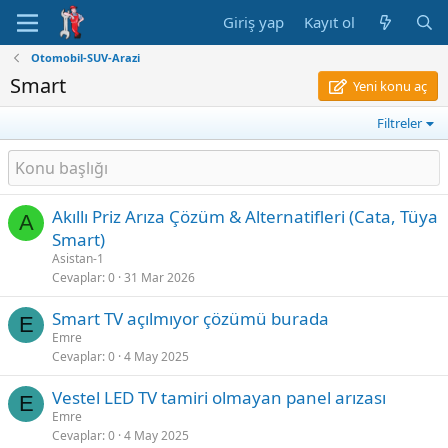
Giriş yap
Kayıt ol
Otomobil-SUV-Arazi
Smart
Yeni konu aç
Filtreler
Akıllı Priz Arıza Çözüm & Alternatifleri (Cata, Tüya
A
Smart)
Asistan-1
Cevaplar
0
31 Mar 2026
Smart TV açılmıyor çözümü burada
E
Emre
Cevaplar
0
4 May 2025
Vestel LED TV tamiri olmayan panel arızası
E
Emre
Cevaplar
0
4 May 2025