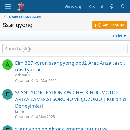
Giriş yap
Kayıt ol
Otomobil-SUV-Arazi
Ssangyong
Yeni konu aç
Filtreler
Elm 327 kyron ssangyong obd2 Araç Arıza tespiti
A
nasıl yapılır
Asistan-1
Cevaplar
0
31 Mar 2026
SSANGYONG KYRON 4W CHECK HDC MOTOR
E
ARIZA LAMBASI SORUNU VE ÇÖZÜMÜ | Kullanıcı
Deneyimleri
Emre
Cevaplar
0
4 May 2025
ssangyong enjektör çıkmama sorunu ve