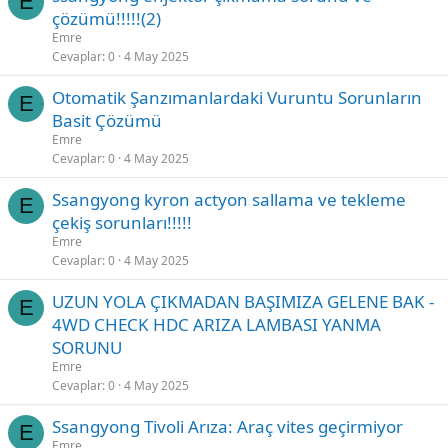
E
çözümü!!!!!(2)
Emre
Cevaplar
0
4 May 2025
Otomatik Şanzımanlardaki Vuruntu Sorunların
E
Basit Çözümü
Emre
Cevaplar
0
4 May 2025
Ssangyong kyron actyon sallama ve tekleme
E
çekiş sorunları!!!!!
Emre
Cevaplar
0
4 May 2025
UZUN YOLA ÇIKMADAN BAŞIMIZA GELENE BAK -
E
4WD CHECK HDC ARIZA LAMBASI YANMA
SORUNU
Emre
Cevaplar
0
4 May 2025
Ssangyong Tivoli Arıza: Araç vites geçirmiyor
E
Emre