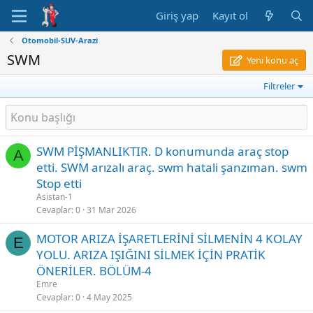
Giriş yap
Kayıt ol
Otomobil-SUV-Arazi
SWM
Yeni konu aç
Filtreler
SWM PİŞMANLIKTIR. D konumunda araç stop
A
etti. SWM arızalı araç. swm hatali şanzıman. swm
Stop etti
Asistan-1
Cevaplar
0
31 Mar 2026
MOTOR ARIZA İŞARETLERİNİ SİLMENİN 4 KOLAY
E
YOLU. ARIZA IŞIĞINI SİLMEK İÇİN PRATİK
ÖNERİLER. BÖLÜM-4
Emre
Cevaplar
0
4 May 2025