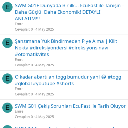
SWM G01F Dünyada Bir ilk... EcuFast ile Tanışın –
E
Daha Güçlü, Daha Ekonomik! DETAYLI
ANLATIM!!!
Emre
Cevaplar
0
4 May 2025
Şanzımana Yük Bindirmeden P ye Alma | Kilit
E
Nokta #direksiyondersi #direksiyonsınavı
#otomatikvites
Emre
Cevaplar
0
4 May 2025
O kadar abartılan togg bumudur yani 😂 #togg
E
#global #youtube #shorts
Emre
Cevaplar
0
4 May 2025
SWM G01 Çekiş Sorunları EcuFast ile Tarih Oluyor
E
Emre
Cevaplar
0
4 May 2025