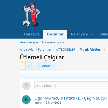
Ana sayfa
Forumlar
Neler yeni
Kullan
Yeni mesajlar
Forumlarda ara
Ana sayfa
Forumlar
KATEGORİLER
Müzik Aletleri
Üflemeli Çalgılar
1
2
3
Sonraki
Uğur Mumcu Kantatı - II - Çağın Suçu (
E
Emre
15 May 2025