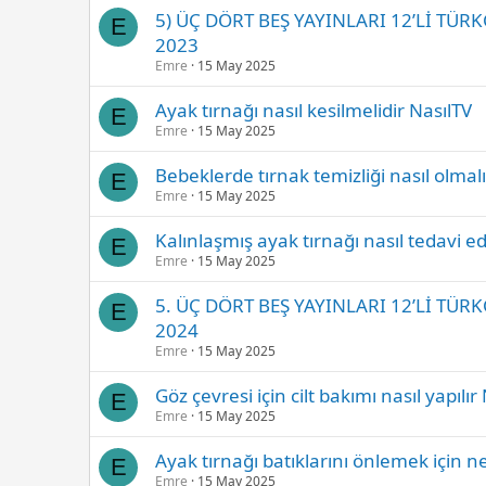
5) ÜÇ DÖRT BEŞ YAYINLARI 12’Lİ TÜR
E
2023
Emre
15 May 2025
Ayak tırnağı nasıl kesilmelidir NasılTV
E
Emre
15 May 2025
Bebeklerde tırnak temizliği nasıl olmalı
E
Emre
15 May 2025
Kalınlaşmış ayak tırnağı nasıl tedavi ed
E
Emre
15 May 2025
5. ÜÇ DÖRT BEŞ YAYINLARI 12’Lİ TÜR
E
2024
Emre
15 May 2025
Göz çevresi için cilt bakımı nasıl yapılır
E
Emre
15 May 2025
Ayak tırnağı batıklarını önlemek için ne
E
Emre
15 May 2025