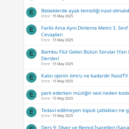
Bebeklerde ayak temizliği nasıl olmalıd
E
Emre
15 May 2025
Farklı Ama Aynı Dinleme Metni 3. Sınıf
E
Cevapları
Emre
15 May 2025
Bambu Flüt Gelen Bütün Sorular (Yan F
E
Dersleri
Emre
15 May 2025
Kalıcı ojenin ömrü ne kadardır NasılTV
E
Emre
15 May 2025
park ederken müziğin sesi neden kısılır
E
Emre
15 May 2025
Tedavi edilmeyen topuk çatlakları ne g
E
Emre
15 May 2025
Ders 9: Diyez ve Bemol İşaretleri (Sana