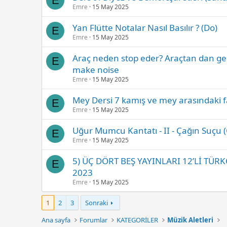
E
Emre
15 May 2025
Yan Flütte Notalar Nasıl Basılır ? (Do)
E
Emre
15 May 2025
Araç neden stop eder? Araçtan dan gel
E
make noise
Emre
15 May 2025
Mey Dersi 7 kamış ve mey arasındaki far
E
Emre
15 May 2025
Uğur Mumcu Kantatı - II - Çağın Suçu (
E
Emre
15 May 2025
5) ÜÇ DÖRT BEŞ YAYINLARI 12’Lİ TÜR
E
2023
Emre
15 May 2025
1
2
3
Sonraki
Ana sayfa
Forumlar
KATEGORİLER
Müzik Aletleri