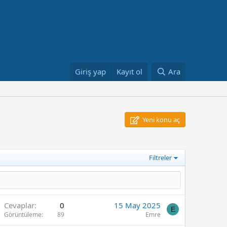
Giriş yap
Kayıt ol
Ara
Yeni konu aç
Filtreler
Cevaplar
0
15 May 2025
E
Görüntüleme
89
Emre