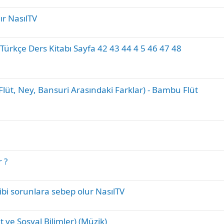
ır NasılTV
 Türkçe Ders Kitabı Sayfa 42 43 44 4 5 46 47 48
lüt, Ney, Bansuri Arasındaki Farklar) - Bambu Flüt
 ?
ibi sorunlara sebep olur NasılTV
t ve Sosyal Bilimler) (Müzik)