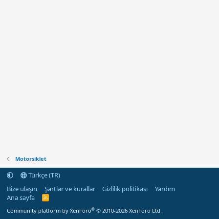
Motorsiklet
Türkçe (TR)
Bize ulaşın
Şartlar ve kurallar
Gizlilik politikası
Yardım
Ana sayfa
R
S
®
Community platform by XenForo
© 2010-2026 XenForo Ltd.
S