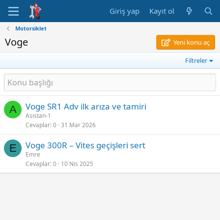
Giriş yap
Kayıt ol
Motorsiklet
Voge
Yeni konu aç
Filtreler
Voge SR1 Adv ilk arıza ve tamiri
A
Asistan-1
Cevaplar
0
31 Mar 2026
Voge 300R – Vites geçişleri sert
E
Emre
Cevaplar
0
10 Nis 2025