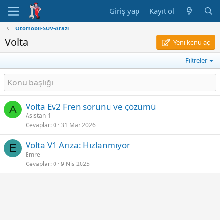
Giriş yap
Kayıt ol
Otomobil-SUV-Arazi
Volta
Yeni konu aç
Filtreler
Volta Ev2 Fren sorunu ve çözümü
A
Asistan-1
Cevaplar
0
31 Mar 2026
Volta V1 Arıza: Hızlanmıyor
E
Emre
Cevaplar
0
9 Nis 2025