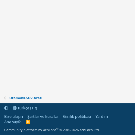
Otomobil-SUV-Arazi
Türkçe (TR)
Bize ulaşın
Şartlar ve kurallar
Gizlilik politikası
Yardım
Ana sayfa
R
S
®
Community platform by XenForo
© 2010-2026 XenForo Ltd.
S