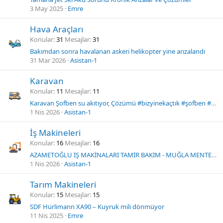
3 May 2025
Emre
Hava Araçları
Konular
31
Mesajlar
31
Bakımdan sonra havalanan askeri helikopter yine arızalandı
31 Mar 2026
Asistan-1
Karavan
Konular
11
Mesajlar
11
Karavan Şofben su akıtıyor, Çözümü #bizyinekaçtık #şofben #arıza #kazanpatlaması #sıcaksu #karavan
1 Nis 2026
Asistan-1
İş Makineleri
Konular
16
Mesajlar
16
AZAMETOĞLU İŞ MAKİNALARI TAMİR BAKIM - MUĞLA MENTEŞE
1 Nis 2026
Asistan-1
Tarım Makineleri
Konular
15
Mesajlar
15
SDF Hürlimann XA90 – Kuyruk mili dönmüyor
11 Nis 2025
Emre