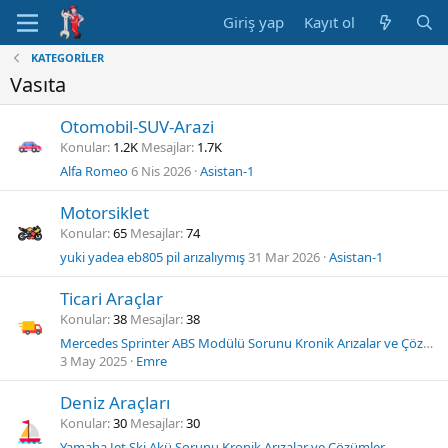
Giriş yap
Kayıt ol
KATEGORİLER
Vasıta
Otomobil-SUV-Arazi
Konular
1.2K
Mesajlar
1.7K
Alfa Romeo
6 Nis 2026
Asistan-1
Motorsiklet
Konular
65
Mesajlar
74
yuki yadea eb805 pil arızalıymış
31 Mar 2026
Asistan-1
Ticari Araçlar
Konular
38
Mesajlar
38
Mercedes Sprinter ABS Modülü Sorunu Kronik Arızalar ve Çözümler
3 May 2025
Emre
Deniz Araçları
Konular
30
Mesajlar
30
Yamaha Jet Ski Akü Sorunu Kronik Arızalar ve Çözümler