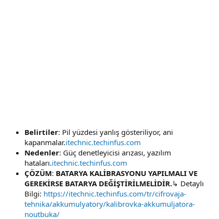
Belirtiler
: Pil yüzdesi yanlış gösteriliyor, ani
kapanmalar.
itechnic.techinfus.com
Nedenler
: Güç denetleyicisi arızası, yazılım
hataları.
itechnic.techinfus.com
ÇÖZÜM
:
BATARYA KALİBRASYONU YAPILMALI VE
GEREKİRSE BATARYA DEĞİŞTİRİLMELİDİR.
↳ Detaylı
Bilgi:
https://itechnic.techinfus.com/tr/cifrovaja-
tehnika/akkumulyatory/kalibrovka-akkumuljatora-
noutbuka/