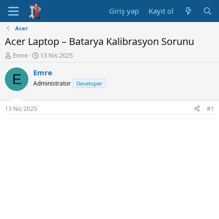
Giriş yap
Kayıt ol
Acer
Acer Laptop – Batarya Kalibrasyon Sorunu
K
B
Emre
13 Nis 2025
o
a
Emre
n
ş
E
u
l
Administrator
Developer
y
a
u
n
B
g
13 Nis 2025
#1
a
ı
ş
ç
l
t
a
a
t
r
a
i
n
h
i