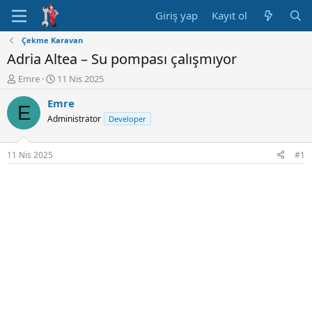
Giriş yap
Kayıt ol
Çekme Karavan
Adria Altea – Su pompası çalışmıyor
K
B
Emre
11 Nis 2025
o
a
Emre
n
ş
E
u
l
Administrator
Developer
y
a
u
n
B
g
11 Nis 2025
#1
a
ı
ş
ç
l
t
a
a
t
r
a
i
n
h
i