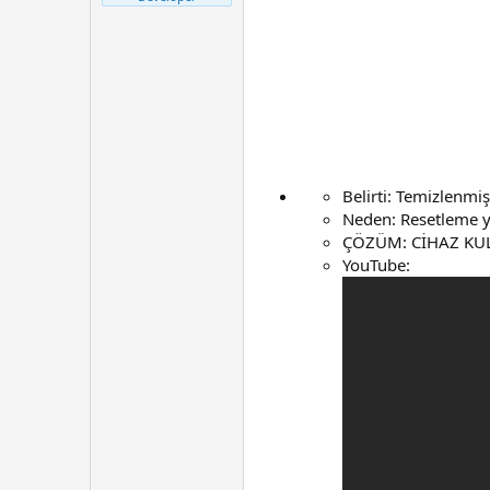
t
r
a
i
n
h
i
Belirti: Temizlenm
Neden: Resetleme 
ÇÖZÜM: CİHAZ KUL
YouTube: