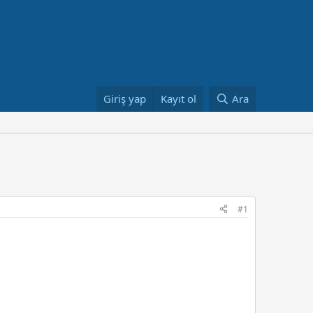
Giriş yap
Kayıt ol
Ara
#1