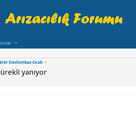
ıcılar
ratör-Davlumbaz-Ocak
sürekli yanıyor