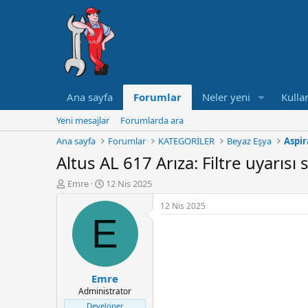
Ana sayfa
Forumlar
Neler yeni
Kullan
Yeni mesajlar
Forumlarda ara
Ana sayfa
Forumlar
KATEGORİLER
Beyaz Eşya
Aspi
Altus AL 617 Arıza: Filtre uyarısı 
K
B
Emre
12 Nis 2025
o
a
12 Nis 2025
n
ş
E
u
l
y
a
u
n
B
g
a
ı
Emre
ş
ç
Administrator
l
t
a
a
Developer