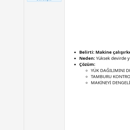
t
r
a
i
n
h
i
Belirti: Makine çalışır
Neden:
Yüksek devirde y
Çözüm:
YÜK DAĞILIMINI D
TAMBURU KONTROL 
MAKİNEYİ DENGELİ