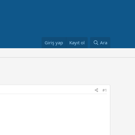
Giriş yap
Kayıt ol
Ara
#1