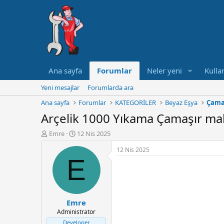
Ana sayfa
Forumlar
Neler yeni
Kullan
Yeni mesajlar
Forumlarda ara
Ana sayfa
Forumlar
KATEGORİLER
Beyaz Eşya
Çama
Arçelik 1000 Yıkama Çamaşır maki
K
B
Emre
12 Nis 2025
o
a
12 Nis 2025
n
ş
E
u
l
y
a
u
n
B
g
a
ı
Emre
ş
ç
Administrator
l
t
a
a
Developer