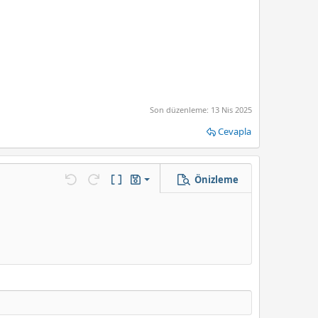
Son düzenleme:
13 Nis 2025
Cevapla
Önizleme
Taslağı kaydet
enek…
Geri al
ileri al
BB Kod aç/kapat
Taslaklar
Taslağı sil