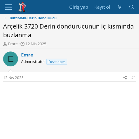
Giriş yap
Kayıt ol
Buzdolabı-Derin Dondurucu
Arçelik 3720 Derin dondurucunun iç kısmında
buzlanma
K
B
Emre
12 Nis 2025
o
a
Emre
n
ş
E
u
l
Administrator
Developer
y
a
u
n
B
g
12 Nis 2025
#1
a
ı
ş
ç
l
t
a
a
t
r
a
i
n
h
i