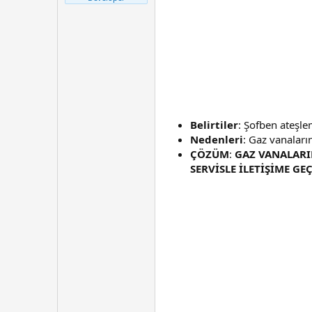
t
r
a
i
n
h
i
Belirtiler
: Şofben ateşle
Nedenleri
: Gaz vanaları
ÇÖZÜM
:
GAZ VANALARI
SERVİSLE İLETİŞİME GEÇ