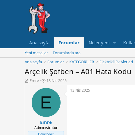
Ana sayfa
Forumlar
Neler yeni
Kullan
Yeni mesajlar
Forumlarda ara
Ana sayfa
Forumlar
KATEGORİLER
Elektrikli Ev Aletleri
Arçelik Şofben – A01 Hata Kodu
K
B
Emre
13 Nis 2025
o
a
13 Nis 2025
n
ş
E
u
l
y
a
u
n
B
g
a
ı
Emre
ş
ç
Administrator
l
t
a
a
Developer