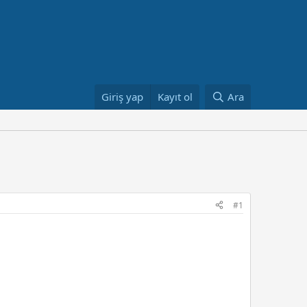
Giriş yap
Kayıt ol
Ara
#1