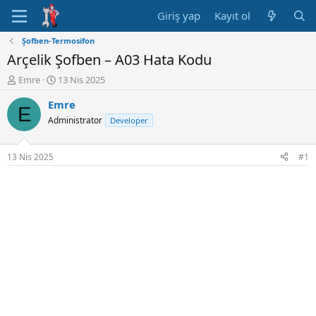
Giriş yap
Kayıt ol
Şofben-Termosifon
Arçelik Şofben – A03 Hata Kodu
K
B
Emre
13 Nis 2025
o
a
Emre
n
ş
E
u
l
Administrator
Developer
y
a
u
n
B
g
13 Nis 2025
#1
a
ı
ş
ç
l
t
a
a
t
r
a
i
n
h
i