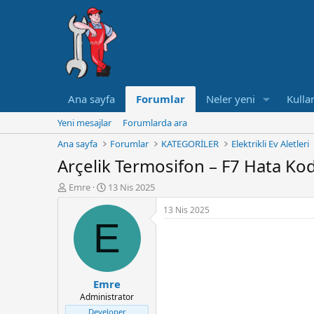
Ana sayfa
Forumlar
Neler yeni
Kullan
Yeni mesajlar
Forumlarda ara
Ana sayfa
Forumlar
KATEGORİLER
Elektrikli Ev Aletleri
Arçelik Termosifon – F7 Hata Ko
K
B
Emre
13 Nis 2025
o
a
13 Nis 2025
n
ş
E
u
l
y
a
u
n
B
g
a
ı
Emre
ş
ç
Administrator
l
t
a
a
Developer