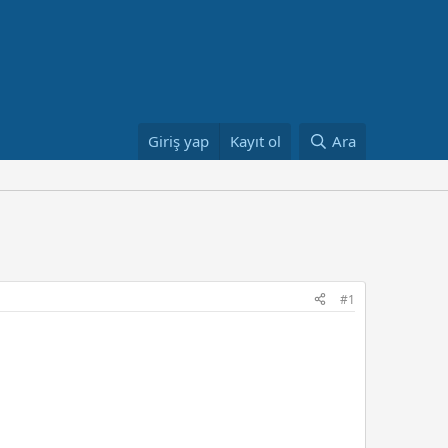
Giriş yap
Kayıt ol
Ara
#1