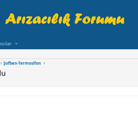
ıcılar
Şofben-Termosifon
du