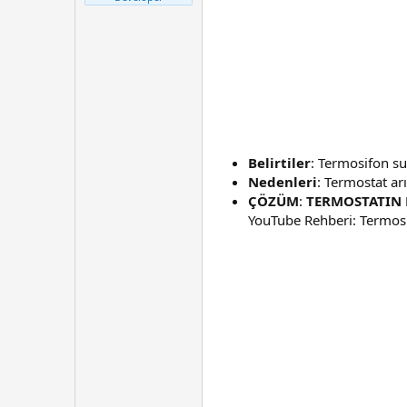
t
r
a
i
n
h
i
Belirtiler
: Termosifon su
Nedenleri
: Termostat arı
ÇÖZÜM
:
TERMOSTATIN K
YouTube Rehberi: Termosi