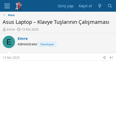
Giriş yap
Kayıt ol
Asus
Asus Laptop – Klavye Tuşlarının Çalışmaması
K
B
Emre
13 Nis 2025
o
a
Emre
n
ş
E
u
l
Administrator
Developer
y
a
u
n
B
g
13 Nis 2025
#1
a
ı
ş
ç
l
t
a
a
t
r
a
i
n
h
i