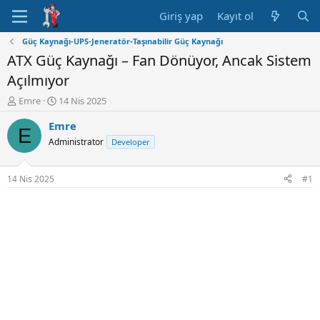
Giriş yap
Kayıt ol
Güç Kaynağı-UPS-Jeneratör-Taşınabilir Güç Kaynağı
ATX Güç Kaynağı – Fan Dönüyor, Ancak Sistem
Açılmıyor
K
B
Emre
14 Nis 2025
o
a
Emre
n
ş
E
u
l
Administrator
Developer
y
a
u
n
B
g
14 Nis 2025
#1
a
ı
ş
ç
l
t
a
a
t
r
a
i
n
h
i