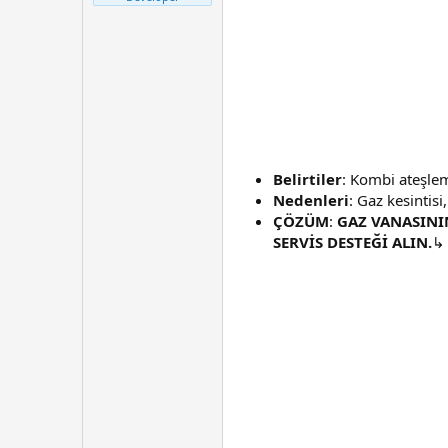
t
r
a
i
n
h
i
Belirtiler
: Kombi ateşle
Nedenleri
: Gaz kesintis
ÇÖZÜM
:
GAZ VANASINI
SERVİS DESTEĞİ ALIN.
↳ 