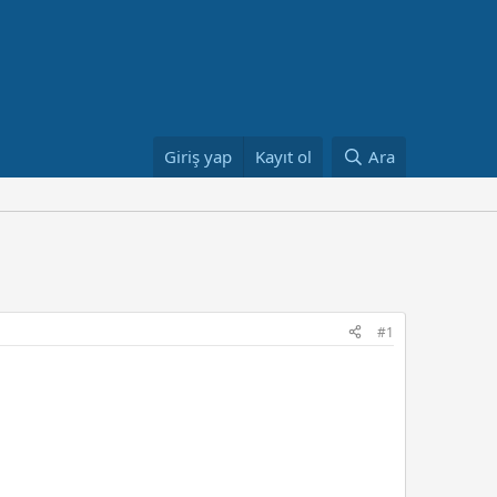
Giriş yap
Kayıt ol
Ara
#1