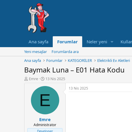
Ana sayfa
Forumlar
Neler yeni
Kullan
Yeni mesajlar
Forumlarda ara
Ana sayfa
Forumlar
KATEGORİLER
Elektrikli Ev Aletleri
Baymak Luna – E01 Hata Kodu
K
B
Emre
13 Nis 2025
o
a
13 Nis 2025
n
ş
E
u
l
y
a
u
n
B
g
a
ı
Emre
ş
ç
Administrator
l
t
a
a
Developer