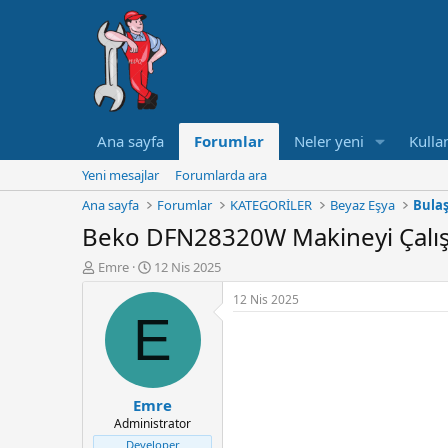
Ana sayfa
Forumlar
Neler yeni
Kullan
Yeni mesajlar
Forumlarda ara
Ana sayfa
Forumlar
KATEGORİLER
Beyaz Eşya
Bulaş
Beko DFN28320W Makineyi Çalı
K
B
Emre
12 Nis 2025
o
a
12 Nis 2025
n
ş
E
u
l
y
a
u
n
B
g
a
ı
Emre
ş
ç
Administrator
l
t
a
a
Developer