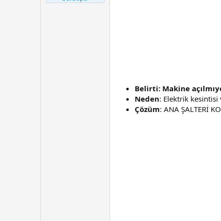
t
r
a
i
n
h
i
Belirti: Makine açılmıy
Neden
: Elektrik kesintis
Çözüm
: ANA ŞALTERİ K