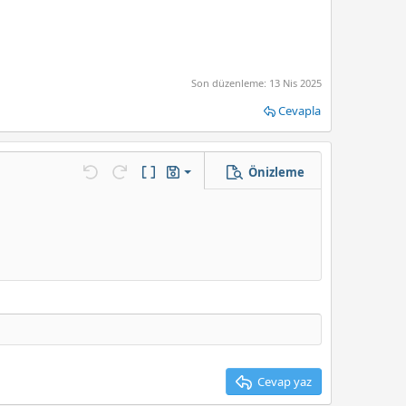
Son düzenleme:
13 Nis 2025
Cevapla
Önizleme
Taslağı kaydet
enek…
Geri al
ileri al
BB Kod aç/kapat
Taslaklar
Taslağı sil
Cevap yaz