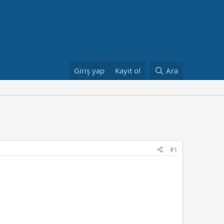
Giriş yap
Kayıt ol
Ara
#1