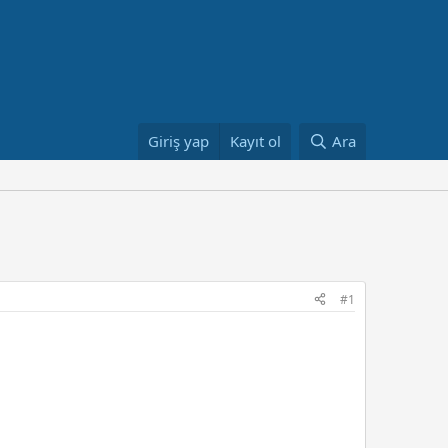
Giriş yap
Kayıt ol
Ara
#1