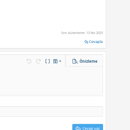
Son düzenleme:
13 Nis 2025
Cevapla
Önizleme
Taslağı kaydet
enek…
Geri al
ileri al
BB Kod aç/kapat
Taslaklar
Taslağı sil
Cevap yaz