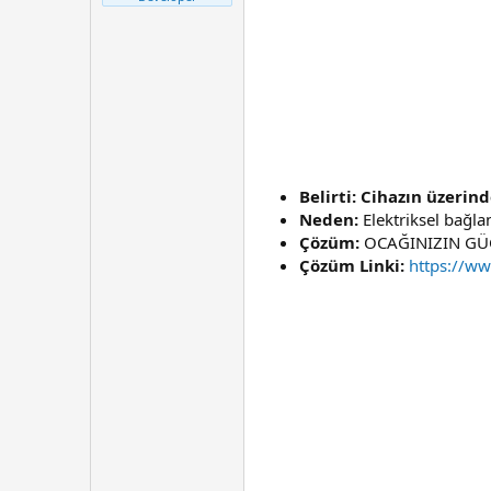
t
r
a
i
n
h
i
Belirti: Cihazın üzerin
Neden:
Elektriksel bağlan
Çözüm:
OCAĞINIZIN GÜÇ
Çözüm Linki:
https://w