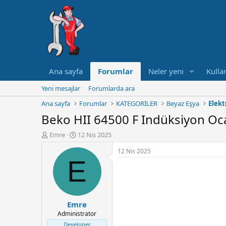
Ana sayfa
Forumlar
Neler yeni
Kullan
Yeni mesajlar
Forumlarda ara
Ana sayfa
Forumlar
KATEGORİLER
Beyaz Eşya
Elekt
Beko HII 64500 F Indüksiyon Oca
K
B
Emre
12 Nis 2025
o
a
12 Nis 2025
n
ş
E
u
l
y
a
u
n
B
g
a
ı
Emre
ş
ç
Administrator
l
t
a
a
Developer