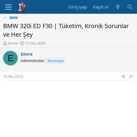
Giriş yap
Kayıt ol
BMW
BMW 320i ED F30 | Tüketim, Kronik Sorunlar
ve Her Şey
K
B
Emre
15 Nis 2025
o
a
Emre
n
ş
E
u
l
Administrator
Developer
y
a
u
n
B
g
15 Nis 2025
#1
a
ı
ş
ç
l
t
a
a
t
r
a
i
n
h
i