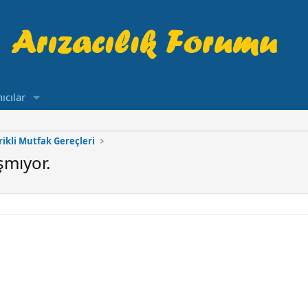
ıcılar
rikli Mutfak Gereçleri
şmıyor.