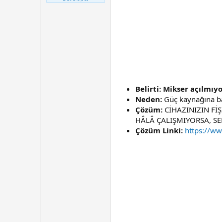
t
r
a
i
n
h
i
Belirti: Mikser açılmıy
Neden:
Güç kaynağına bağl
Çözüm:
CİHAZINIZIN FİŞ
HÂLÂ ÇALIŞMIYORSA, SER
Çözüm Linki:
https://w