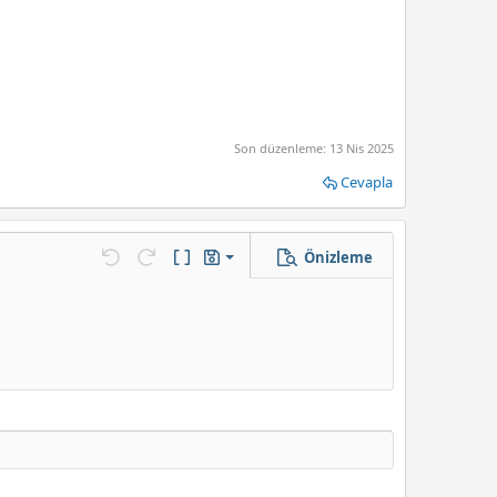
Son düzenleme:
13 Nis 2025
Cevapla
Önizleme
Taslağı kaydet
enek…
Geri al
ileri al
BB Kod aç/kapat
Taslaklar
Taslağı sil