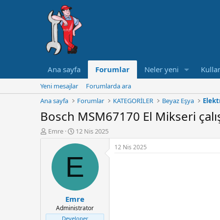
Ana sayfa
Forumlar
Neler yeni
Kullan
Yeni mesajlar
Forumlarda ara
Ana sayfa
Forumlar
KATEGORİLER
Beyaz Eşya
Elekt
Bosch MSM67170 El Mikseri çalı
K
B
Emre
12 Nis 2025
o
a
12 Nis 2025
n
ş
E
u
l
y
a
u
n
B
g
a
ı
Emre
ş
ç
Administrator
l
t
a
a
Developer