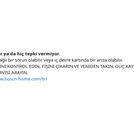
or ya da hiç tepki vermiyor.
ı bir sorun olabilir veya iç devre kartında bir arıza olabilir.
İNİ KONTROL EDİN, FİŞİNİ ÇIKARIN VE YENİDEN TAKIN. GÜÇ KA
VİSİ ARAYIN.
ww.bosch-home.com/tr/