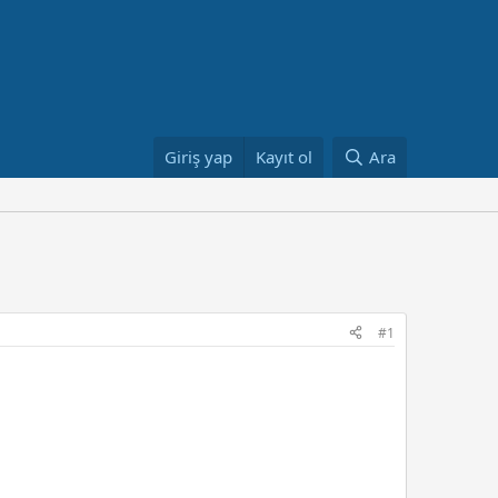
Giriş yap
Kayıt ol
Ara
#1