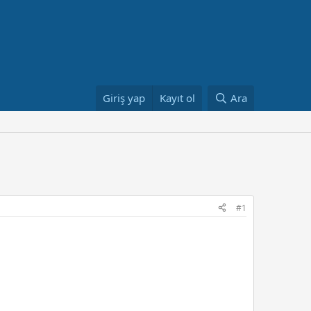
Giriş yap
Kayıt ol
Ara
#1