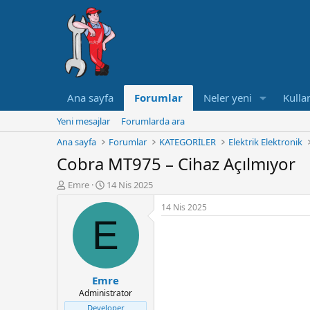
Ana sayfa
Forumlar
Neler yeni
Kullan
Yeni mesajlar
Forumlarda ara
Ana sayfa
Forumlar
KATEGORİLER
Elektrik Elektronik
Cobra MT975 – Cihaz Açılmıyor
K
B
Emre
14 Nis 2025
o
a
14 Nis 2025
n
ş
E
u
l
y
a
u
n
B
g
a
ı
Emre
ş
ç
Administrator
l
t
a
a
Developer