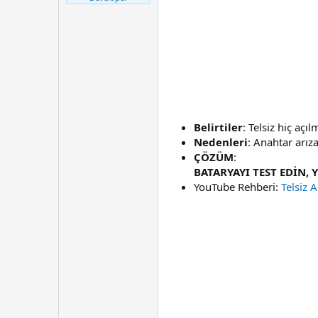
t
r
a
i
n
h
i
Belirtiler
: Telsiz hiç açı
Nedenleri
: Anahtar arız
ÇÖZÜM
:
BATARYAYI TEST EDİN,
YouTube Rehberi:
Telsiz 