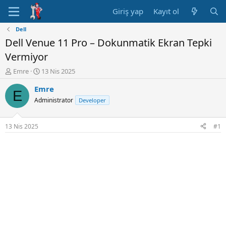
Giriş yap
Kayıt ol
Dell
Dell Venue 11 Pro – Dokunmatik Ekran Tepki
Vermiyor
K
B
Emre
13 Nis 2025
o
a
Emre
n
ş
E
u
l
Administrator
Developer
y
a
u
n
B
g
13 Nis 2025
#1
a
ı
ş
ç
l
t
a
a
t
r
a
i
n
h
i