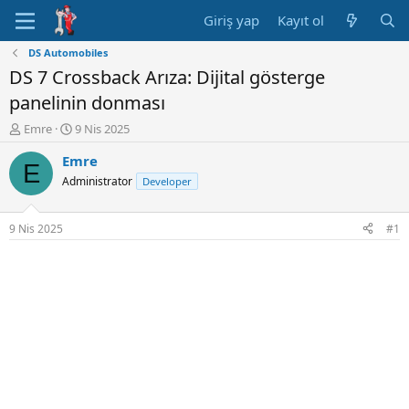
Giriş yap
Kayıt ol
DS Automobiles
DS 7 Crossback Arıza: Dijital gösterge
panelinin donması
K
B
Emre
9 Nis 2025
o
a
Emre
n
ş
E
u
l
Administrator
Developer
y
a
u
n
B
g
9 Nis 2025
#1
a
ı
ş
ç
l
t
a
a
t
r
a
i
n
h
i