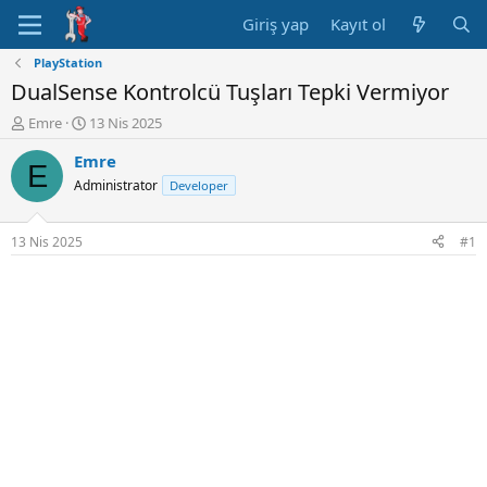
Giriş yap
Kayıt ol
PlayStation
DualSense Kontrolcü Tuşları Tepki Vermiyor
K
B
Emre
13 Nis 2025
o
a
Emre
n
ş
E
u
l
Administrator
Developer
y
a
u
n
B
g
13 Nis 2025
#1
a
ı
ş
ç
l
t
a
a
t
r
a
i
n
h
i