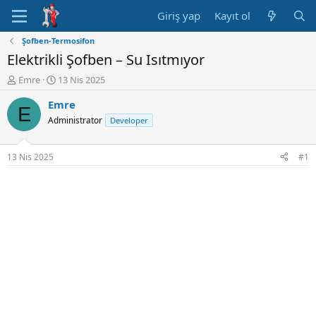
Giriş yap
Kayıt ol
Şofben-Termosifon
Elektrikli Şofben – Su Isıtmıyor
K
B
Emre
13 Nis 2025
o
a
Emre
n
ş
E
u
l
Administrator
Developer
y
a
u
n
B
g
13 Nis 2025
#1
a
ı
ş
ç
l
t
a
a
t
r
a
i
n
h
i