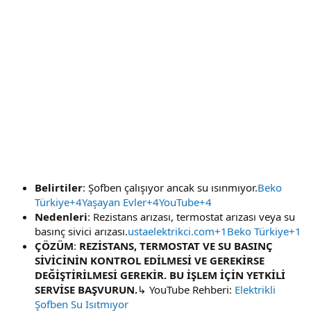
Belirtiler
: Şofben çalışıyor ancak su ısınmıyor.
Beko
Türkiye+4Yaşayan Evler+4YouTube+4
Nedenleri
: Rezistans arızası, termostat arızası veya su
basınç sivici arızası.
ustaelektrikci.com+1Beko Türkiye+1
ÇÖZÜM
:
REZİSTANS, TERMOSTAT VE SU BASINÇ
SİVİCİNİN KONTROL EDİLMESİ VE GEREKİRSE
DEĞİŞTİRİLMESİ GEREKİR. BU İŞLEM İÇİN YETKİLİ
SERVİSE BAŞVURUN.
↳ YouTube Rehberi:
Elektrikli
Şofben Su Isıtmıyor