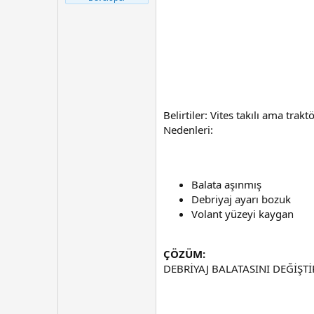
t
r
a
i
n
h
i
Belirtiler: Vites takılı ama trak
Nedenleri:
Balata aşınmış
Debriyaj ayarı bozuk
Volant yüzeyi kaygan
ÇÖZÜM:
DEBRİYAJ BALATASINI DEĞİŞTİ