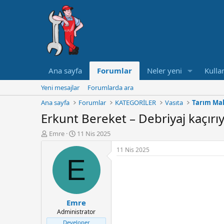
Ana sayfa
Forumlar
Neler yeni
Kullan
Yeni mesajlar
Forumlarda ara
Ana sayfa
Forumlar
KATEGORİLER
Vasıta
Tarım Mak
Erkunt Bereket – Debriyaj kaçırı
K
B
Emre
11 Nis 2025
o
a
11 Nis 2025
n
ş
E
u
l
y
a
u
n
B
g
a
ı
Emre
ş
ç
Administrator
l
t
a
a
Developer