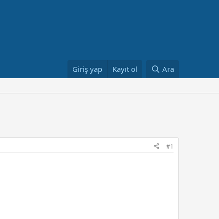
Giriş yap
Kayıt ol
Ara
#1