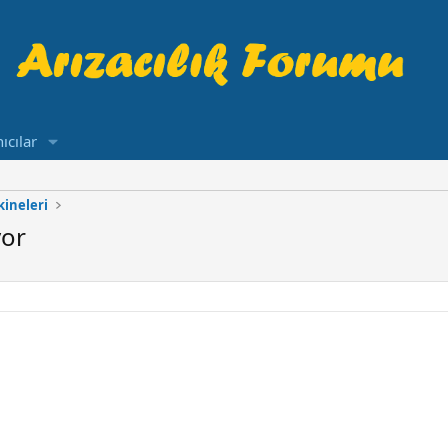
ıcılar
ineleri
yor