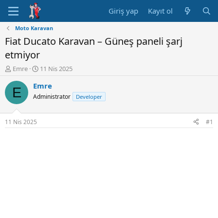
Giriş yap
Kayıt ol
Moto Karavan
Fiat Ducato Karavan – Güneş paneli şarj
etmiyor
K
B
Emre
11 Nis 2025
o
a
Emre
n
ş
E
u
l
Administrator
Developer
y
a
u
n
B
g
11 Nis 2025
#1
a
ı
ş
ç
l
t
a
a
t
r
a
i
n
h
i