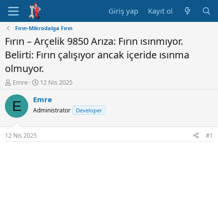
Giriş yap
Kayıt ol
Fırın-Mikrodalga Fırın
Fırın – Arçelik 9850 Arıza: Fırın ısınmıyor.
Belirti: Fırın çalışıyor ancak içeride ısınma
olmuyor.
K
B
Emre
12 Nis 2025
o
a
Emre
n
ş
E
u
l
Administrator
Developer
y
a
u
n
B
g
12 Nis 2025
#1
a
ı
ş
ç
l
t
a
a
t
r
a
i
n
h
i