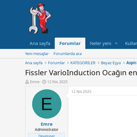
Ana sayfa
Forumlar
Neler yeni
Kullan
Yeni mesajlar
Forumlarda ara
Ana sayfa
Forumlar
KATEGORİLER
Beyaz Eşya
Aspi
Fissler VarioInduction Ocağın ene
K
B
Emre
12 Nis 2025
o
a
12 Nis 2025
n
ş
E
u
l
y
a
u
n
B
g
a
ı
Emre
ş
ç
Administrator
l
t
a
a
Developer