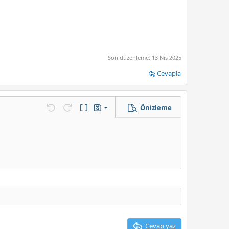
Son düzenleme:
13 Nis 2025
Cevapla
Önizleme
Taslağı kaydet
enek…
Geri al
ileri al
BB Kod aç/kapat
Taslaklar
Taslağı sil
Cevap yaz