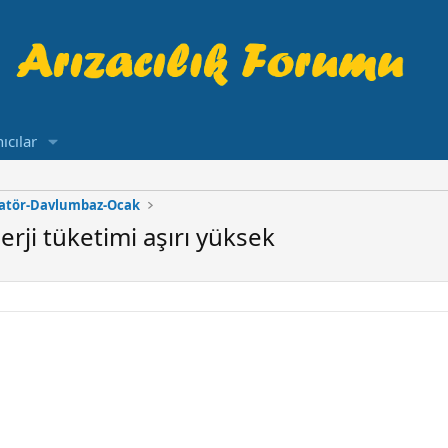
ıcılar
ratör-Davlumbaz-Ocak
rji tüketimi aşırı yüksek