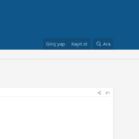
Giriş yap
Kayıt ol
Ara
#1