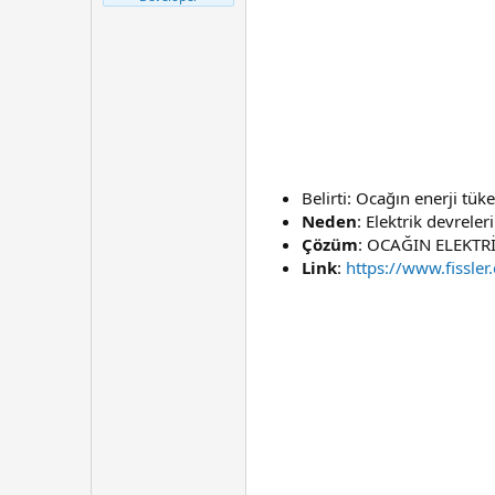
t
r
a
i
n
h
i
Belirti: Ocağın enerji tü
Neden
: Elektrik devreleri
Çözüm
: OCAĞIN ELEKTR
Link
:
https://www.fissler