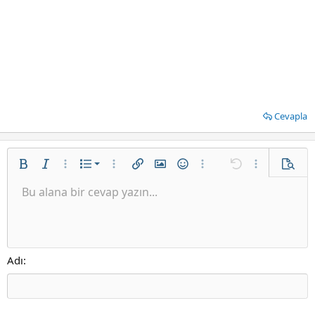
Cevapla
Sıralı liste
Kalın
Yatık
Daha fazla seçenek…
List
Daha fazla seçenek…
Bağlantı ekle
Resim ekle
İfadeler
Daha fazla seçenek…
Geri al
Daha fazla se
Önizle
Sırasız liste
Bu alana bir cevap yazın...
Sola hizala
9
Normal
Taslağı kaydet
Arial
Yazı boyutu
Hizalama yötemleri
Alıntı
ileri al
Medya
BB Kod aç/kapat
Metin rengi
Paragraf biçimi
Tablo ekle
Biçimlendirmeyi kaldır
Yazı tipi
Yatay çizgi ekle
Taslaklar
Üzeri çizik
Spoyler
Altını çiz
Kod
Satır içi kod
Satır içi spoiler
Girinti
10
Taslağı sil
Ortaya hizala
Başlık 1
Book Antiqua
Çıkıntı
12
Courier New
Sağa hizala
Başlık 2
15
Georgia
Metni yana yasla
Adı
Başlık 3
18
Tahoma
22
Times New Roman