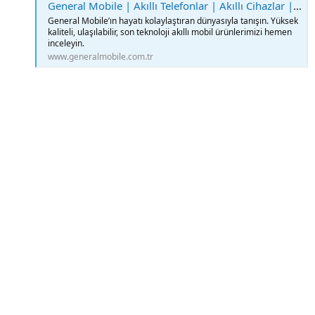
General Mobile | Akıllı Telefonlar | Akıllı Cihazlar | Genişbant Çözümleri
General Mobile’ın hayatı kolaylaştıran dünyasıyla tanışın. Yüksek
kaliteli, ulaşılabilir, son teknoloji akıllı mobil ürünlerimizi hemen
inceleyin.
www.generalmobile.com.tr