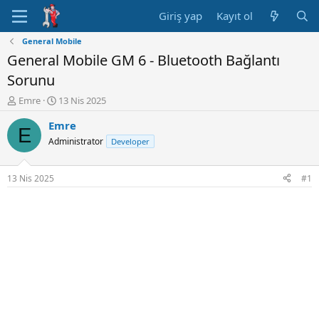
Giriş yap
Kayıt ol
General Mobile
General Mobile GM 6 - Bluetooth Bağlantı
Sorunu
K
B
Emre
13 Nis 2025
o
a
Emre
n
ş
E
u
l
Administrator
Developer
y
a
u
n
B
g
13 Nis 2025
#1
a
ı
ş
ç
l
t
a
a
t
r
a
i
n
h
i