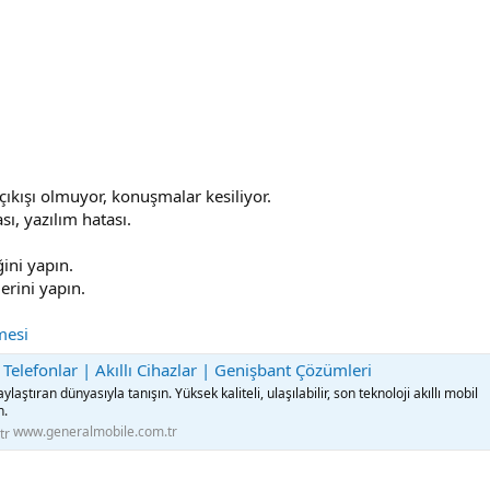
çıkışı olmuyor, konuşmalar kesiliyor.
ı, yazılım hatası.
ini yapın.
erini yapın.
mesi
 Telefonlar | Akıllı Cihazlar | Genişbant Çözümleri
laştıran dünyasıyla tanışın. Yüksek kaliteli, ulaşılabilir, son teknoloji akıllı mobil
n.
www.generalmobile.com.tr