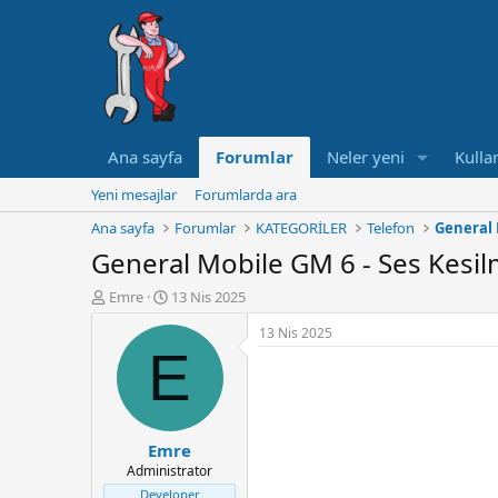
Ana sayfa
Forumlar
Neler yeni
Kullan
Yeni mesajlar
Forumlarda ara
Ana sayfa
Forumlar
KATEGORİLER
Telefon
General 
General Mobile GM 6 - Ses Kesil
K
B
Emre
13 Nis 2025
o
a
13 Nis 2025
n
ş
E
u
l
y
a
u
n
B
g
a
ı
Emre
ş
ç
Administrator
l
t
a
a
Developer