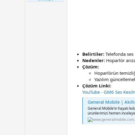
t
r
a
i
n
h
i
Belirtiler:
Telefonda ses 
Nedenler:
Hoparlör arızas
Çözüm:
Hoparlörün temizliğ
Yazılım güncellemel
Çözüm Linki:
YouTube - GM6 Ses Kesil
General Mobile | Akıllı
General Mobile’ın hayatı kolay
ürünlerimizi hemen inceleyi