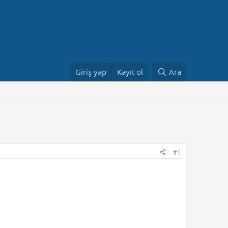
Giriş yap
Kayıt ol
Ara
#1