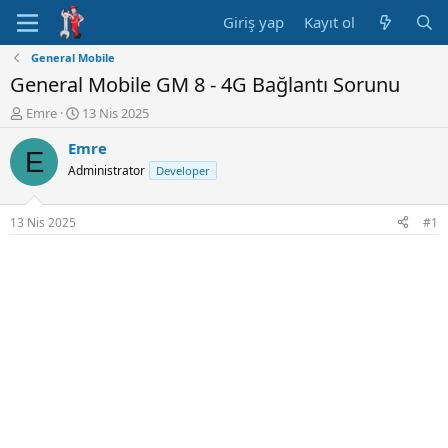
Giriş yap
Kayıt ol
General Mobile
General Mobile GM 8 - 4G Bağlantı Sorunu
K
B
Emre
13 Nis 2025
o
a
Emre
n
ş
E
u
l
Administrator
Developer
y
a
u
n
B
g
13 Nis 2025
#1
a
ı
ş
ç
l
t
a
a
t
r
a
i
n
h
i