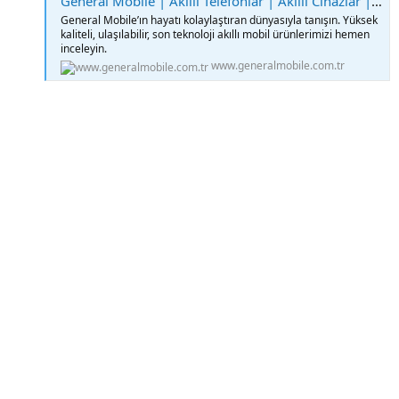
General Mobile | Akıllı Telefonlar | Akıllı Cihazlar | Genişbant Çözümleri
General Mobile’ın hayatı kolaylaştıran dünyasıyla tanışın. Yüksek
kaliteli, ulaşılabilir, son teknoloji akıllı mobil ürünlerimizi hemen
inceleyin.
www.generalmobile.com.tr