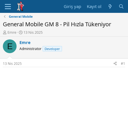
Giriş yap
Kayıt ol
General Mobile
General Mobile GM 8 - Pil Hızla Tükeniyor
K
B
Emre
13 Nis 2025
o
a
Emre
n
ş
E
u
l
Administrator
Developer
y
a
u
n
B
g
13 Nis 2025
#1
a
ı
ş
ç
l
t
a
a
t
r
a
i
n
h
i