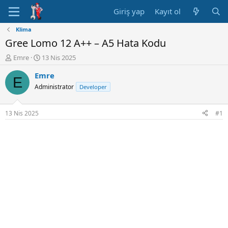
Giriş yap
Kayıt ol
Klima
Gree Lomo 12 A++ – A5 Hata Kodu
K
B
Emre
13 Nis 2025
o
a
Emre
n
ş
E
u
l
Administrator
Developer
y
a
u
n
B
g
13 Nis 2025
#1
a
ı
ş
ç
l
t
a
a
t
r
a
i
n
h
i