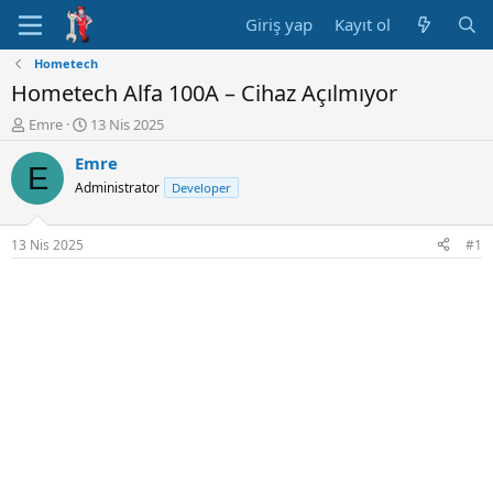
Giriş yap
Kayıt ol
Hometech
Hometech Alfa 100A – Cihaz Açılmıyor
K
B
Emre
13 Nis 2025
o
a
Emre
n
ş
E
u
l
Administrator
Developer
y
a
u
n
B
g
13 Nis 2025
#1
a
ı
ş
ç
l
t
a
a
t
r
a
i
n
h
i